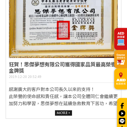
狂賀！思傑夢想有限公司獲得國家品質最高榮譽
金牌獎
2019-12-20 20:52:49
感謝廣大的客戶對本公司長久以來的支持！
此榮譽的使命感和責任感，讓本公司全體同仁會繼續更
加努力和學習，思傑夢想在延續急救教育下苦功，希望
滿足所有客戶對❤️AED⚡️更加了解及延續教育之理念，
並期待新的一年貴公司仍不吝賜教，繼續給予支持！