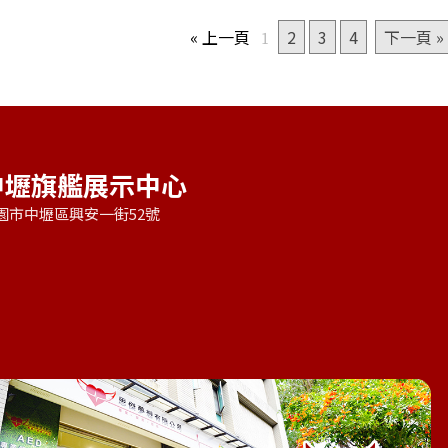
« 上一頁
2
3
4
下一頁 »
1
中壢旗艦展示中心
園市中壢區興安一街52號