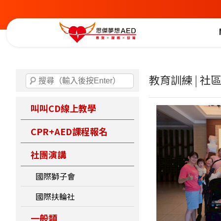
教育訓練 | 社
叫叫CD線上教學
CPR+AED課程報名
社團演講
國際獅子會
國際扶輪社
一般類