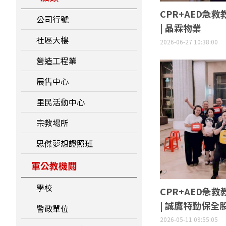
CPR+AED急救
公司行號
| 晶霖物業
社區大樓
2026-06-27 10:38:00
營造工程業
展售中心
里民活動中心
宗教場所
思傑夢想證照班
軍公教機關
學校
CPR+AED急救
| 誠鷹特勤保全
警政單位
2026-05-11 09:55:05