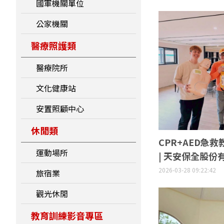
國軍機關單位
公家機關
醫療照護類
醫療院所
文化健康站
安置照顧中心
休閒類
CPR+AED急救
運動場所
| 天安保全股份
2026-03-28 09:22:42
旅宿業
觀光休閒
教育訓練影音專區