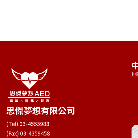
桃
思傑夢想有限公司
(Tel) 03-4555988
(Fax) 03-4359458