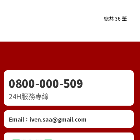
總共 36 筆
0800-000-509
24H服務專線
Email：
iven.saa@gmail.com