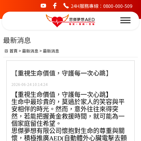
24H服務專線：0800-000-509
youtube
facebook
最新消息
首頁
>
最新消息
>
最新消息
【重視生命價值，守護每一次心跳】
2026-06-24 10:14:24
【重視生命價值，守護每一次心跳】
生命中最珍貴的，莫過於家人的笑容與平
安相伴的時光。然而，意外往往來得突
然，若能把握黃金救援時間，就可能為一
個家庭留住希望。
思傑夢想有限公司懷抱對生命的尊重與關
懷，積極推廣AED(自動體外心臟電擊去顫