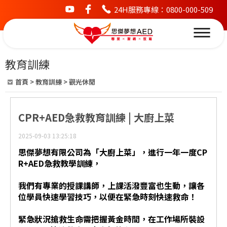
24H服務專線：0800-000-509
youtube
facebook
教育訓練
首頁
>
教育訓練
>
觀光休閒
CPR+AED急救教育訓練 | 大廚上菜
2025-09-03 13:25:18
思傑夢想有限公司為「大廚上菜」，進行一年一度CP
R+AED急救教學訓練，
我們有專業的授課講師，上課活潑豐富也生動，讓各
位學員快速學習技巧，以便在緊急時刻快速救命！
緊急狀況搶救生命需把握黃金時間，在工作場所裝設