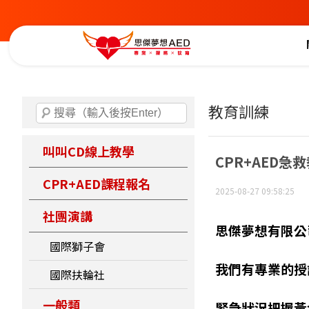
教育訓練
叫叫CD線上教學
CPR+AED急
CPR+AED課程報名
2025-08-27 09:58:25
社團演講
思傑夢想有限公
國際獅子會
我們有專業的授
國際扶輪社
一般類
緊急狀況把握黃