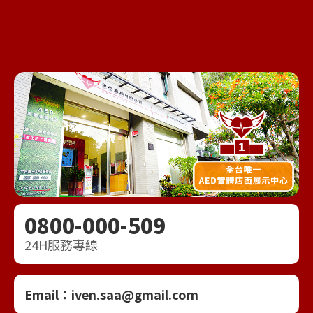
0800-000-509
24H服務專線
Email：
iven.saa@gmail.com