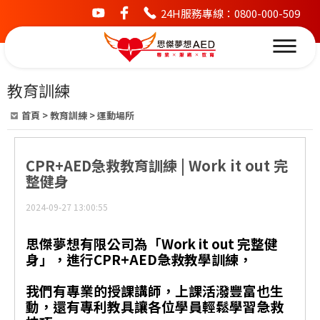
24H服務專線：0800-000-509
youtube
facebook
教育訓練
首頁
>
教育訓練
>
運動場所
CPR+AED急救教育訓練 | Work it out 完
整健身
2024-09-27 13:00:55
思傑夢想有限公司為「Work it out 完整健
身」，進行CPR+AED急救教學訓練，
我們有專業的授課講師，上課活潑豐富也生
動，還有專利教具讓各位學員輕鬆學習急救