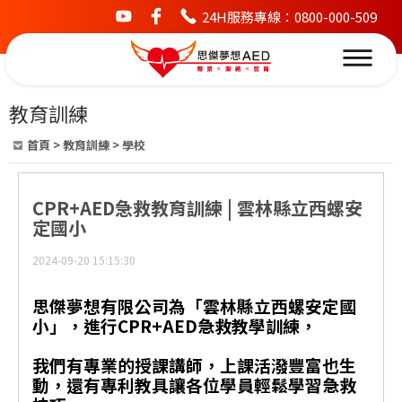
24H服務專線：0800-000-509
youtube
facebook
教育訓練
首頁
>
教育訓練
>
學校
CPR+AED急救教育訓練 | 雲林縣立西螺安
定國小
2024-09-20 15:15:30
思傑夢想有限公司為「雲林縣立西螺安定國
小」，進行CPR+AED急救教學訓練，
我們有專業的授課講師，上課活潑豐富也生
動，還有專利教具讓各位學員輕鬆學習急救