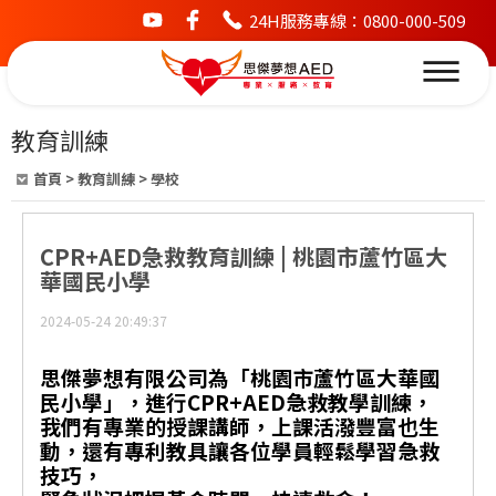
24H服務專線：0800-000-509
youtube
facebook
教育訓練
首頁
>
教育訓練
>
學校
CPR+AED急救教育訓練 | 桃園市蘆竹區大
華國民小學
2024-05-24 20:49:37
思傑夢想有限公司為「桃園市蘆竹區大華國
民小學」，進行CPR+AED急救教學訓練，
我們有專業的授課講師，上課活潑豐富也生
動，還有專利教具讓各位學員輕鬆學習急救
技巧，