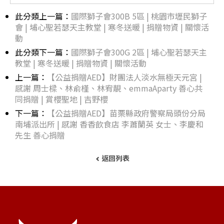
此分類上一篇：
國際獅子會300B 5區 | 桃園市壢民獅子
會 | 埔心聖若瑟天主教堂 | 寒冬送暖 | 捐贈物資 | 關懷活
動
此分類下一篇：
國際獅子會300G 2區 | 埔心聖若瑟天主
教堂 | 寒冬送暖 | 捐贈物資 | 關懷活動
上一篇：
【公益捐贈AED】財團法人淡水無極天元宮 |
感謝 周士樑、林俞槿、林宥靚、emmaAparty 善心共
同捐贈 | 賞櫻聖地 | 吉野櫻
下一篇：
【公益捐贈AED】苗栗縣政府警察局頭份分局
南埔派出所 | 感謝 香香飲食店 李蕭蘭英 女士、李慶和
先生 善心捐贈
返回列表