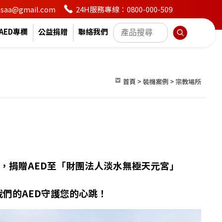
24H服務專線：0800-000-509
en.saa@gmail.com
AED專欄
公益捐贈
聯絡我們
首頁
>
裝機案例
>
宗教場所
想」，捐贈AED至「財團法人淡水無極天元宮」
們的AED守護您的心跳！