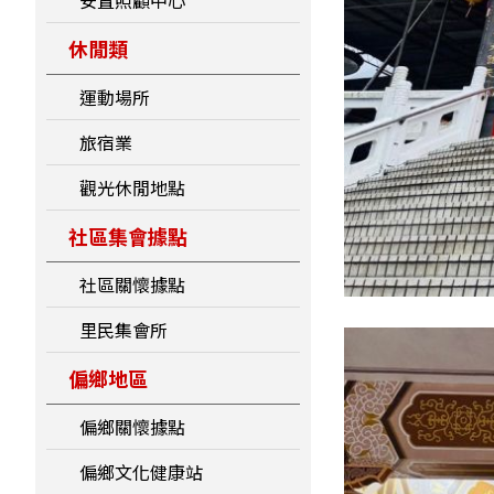
安置照顧中心
休閒類
運動場所
旅宿業
觀光休閒地點
社區集會據點
社區關懷據點
里民集會所
偏鄉地區
偏鄉關懷據點
偏鄉文化健康站