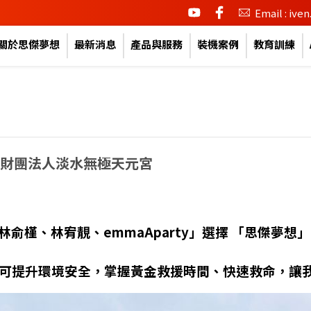
youtube
facebook
Email : iv
關於思傑夢想
最新消息
產品與服務
裝機案例
教育訓練
| 財團法人淡水無極天元宮
林俞槿、林宥靚、emmaAparty」選擇 「思傑夢
，可提升環境安全，掌握黃金救援時間、快速救命，讓我