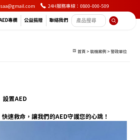
24H服務專線：0800-000-509
en.saa@gmail.com
AED專欄
公益捐贈
聯絡我們
首頁
>
裝機案例
>
警政單位
設置AED
、快速救命，讓我們的AED守護您的心跳！