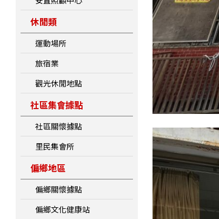
安置照顧中心
休閒類
運動場所
旅宿業
觀光休閒地點
社區集會據點
社區關懷據點
里民集會所
偏鄉地區
偏鄉關懷據點
偏鄉文化健康站