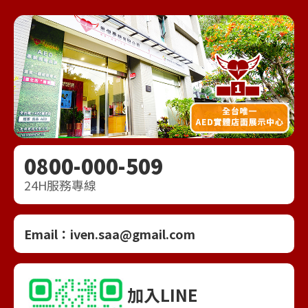
0800-000-509
24H服務專線
Email：
iven.saa@gmail.com
加入LINE