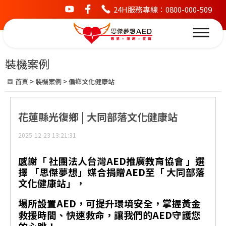
24H服務專線：0800-000-509
youtube
facebook
裝機案例
首頁
>
裝機案例
>
偏鄉文化健康站
花蓮縣光復鄉 | 大同部落文化健康站
2025-12-23 13:21:31
感謝「 社團法人台灣AED推廣教育協會 」選
擇 「思傑夢想」媒合捐贈AED至「 大同部落
文化健康站」，
場所設置AED，可提升環境安全，掌握黃金
救援時間、快速救命，讓我們的AED守護您