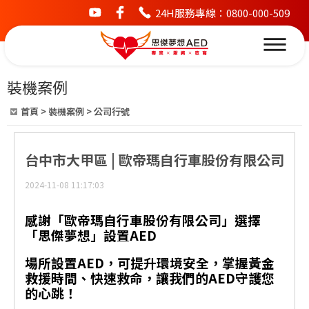
24H服務專線：0800-000-509
youtube
facebook
裝機案例
首頁
>
裝機案例
>
公司行號
台中市大甲區 | 歐帝瑪自行車股份有限公司
2024-11-08 11:17:03
感謝「歐帝瑪自行車股份有限公司」選擇
「思傑夢想」設置AED
場所設置AED，可提升環境安全，掌握黃金
救援時間、快速救命，讓我們的AED守護您
的心跳！