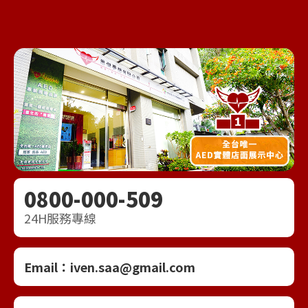
0800-000-509
24H服務專線
Email：
iven.saa@gmail.com