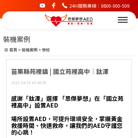
24H服務專線：0800-000-509
youtube
facebook
裝機案例
首頁
>
裝機案例
>
學校
苗栗縣苑裡鎮 | 國立苑裡高中｜鈦澤
2021-04-16 09:40:45
感謝「鈦澤」選擇 「思傑夢想」在「國立苑
裡高中」設置AED
場所設置AED，可提升環境安全，掌握黃金
救援時間、快速救命，讓我們的AED守護您
的心跳！