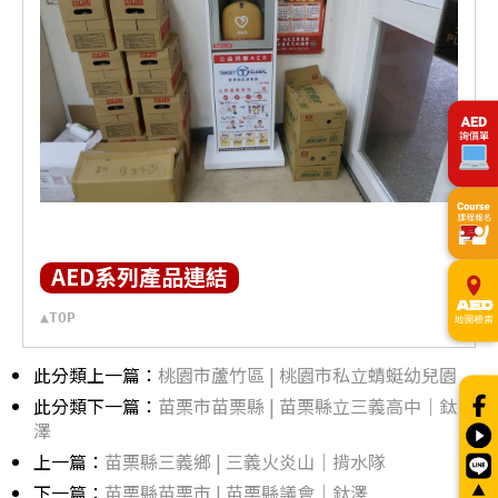
AED系列產品連結
▲TOP
此分類上一篇：
桃園市蘆竹區 | 桃園市私立蜻蜓幼兒園
此分類下一篇：
苗栗市苗栗縣 | 苗栗縣立三義高中｜鈦
澤
上一篇：
苗栗縣三義鄉 | 三義火炎山｜揹水隊
下一篇：
苗栗縣苗栗市 | 苗栗縣議會｜鈦澤