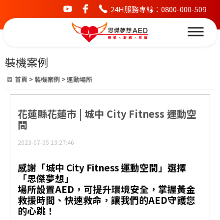
24H服務專線：0800-000-509
youtube
facebook
裝機案例
首頁
>
裝機案例
>
運動場所
花蓮縣花蓮市 | 城中 City Fitness 運動空
間
2023-07-05 13:27:46
感謝「城中 City Fitness 運動空間」選擇
「思傑夢想」
場所設置AED，可提升環境安全，掌握黃金
救援時間、快速救命，讓我們的AED守護您
的心跳！