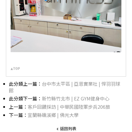
▲TOP
此分類上一篇：
台中市太平區 | 亞恩實業社 | 悍羽羽球
館
此分類下一篇：
新竹縣竹北市 | EZ GYM健身中心
上一篇：
客戶回饋採訪 | 中華民國陸軍步兵206旅
下一篇：
宜蘭縣礁溪鄉 | 佛光大學
返回列表